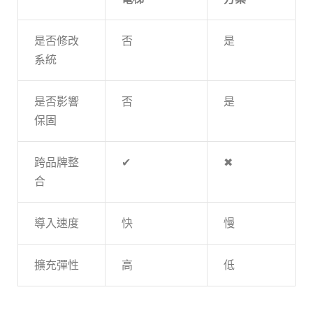
是否修改
否
是
系統
是否影響
否
是
保固
跨品牌整
✔
✖
合
導入速度
快
慢
擴充彈性
高
低